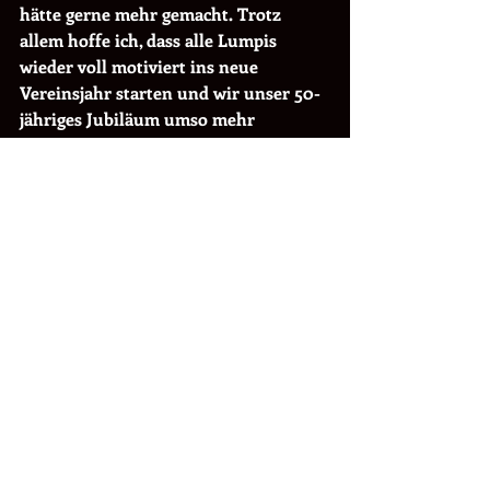
hätte gerne mehr gemacht. Trotz 
allem hoffe ich, dass alle Lumpis 
wieder voll motiviert ins neue 
Vereinsjahr starten und wir unser 50-
jähriges Jubiläum umso mehr 
geniessen und feiern können, mit 
vielen schönen unvergesslichen 
Momenten.
Eure Präsidentin
Bea Scherrer
Kommentare