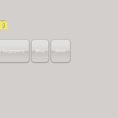
n
si Guggeparty
Blog
Mehr