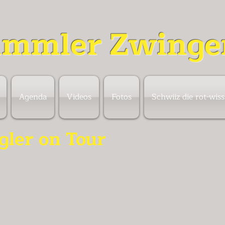
mmler Zwinge
Agenda
Videos
Fotos
Schwiiz die rot-wis
gler on Tour